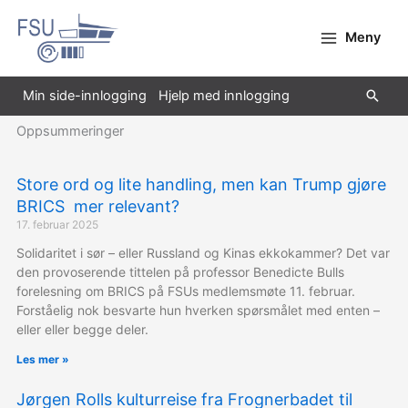
Hopp
rett
Meny
til
innholdet
Søk
Min side-innlogging
Hjelp med innlogging
Oppsummeringer
Side
Side
Side
Side
Side
Side
Side
Side
Side
Store ord og lite handling, men kan Trump gjøre
BRICS mer relevant?
17. februar 2025
Solidaritet i sør – eller Russland og Kinas ekkokammer? Det var
den provoserende tittelen på professor Benedicte Bulls
forelesning om BRICS på FSUs medlemsmøte 11. februar.
Forståelig nok besvarte hun hverken spørsmålet med enten –
eller eller begge deler.
Les mer »
Jørgen Rolls kulturreise fra Frognerbadet til