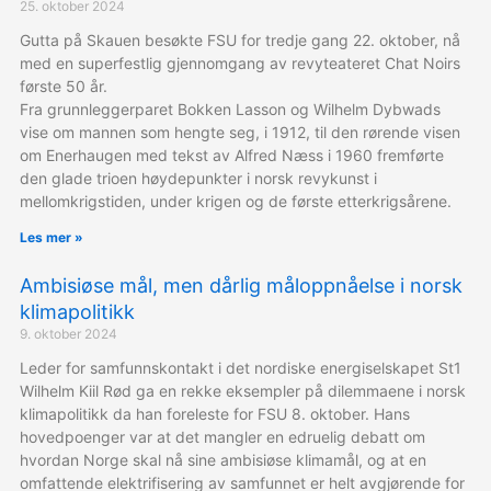
25. oktober 2024
Gutta på Skauen besøkte FSU for tredje gang 22. oktober, nå
med en superfestlig gjennomgang av revyteateret Chat Noirs
første 50 år.
Fra grunnleggerparet Bokken Lasson og Wilhelm Dybwads
vise om mannen som hengte seg, i 1912, til den rørende visen
om Enerhaugen med tekst av Alfred Næss i 1960 fremførte
den glade trioen høydepunkter i norsk revykunst i
mellomkrigstiden, under krigen og de første etterkrigsårene.
Les mer »
Ambisiøse mål, men dårlig måloppnåelse i norsk
klimapolitikk
9. oktober 2024
Leder for samfunnskontakt i det nordiske energiselskapet St1
Wilhelm Kiil Rød ga en rekke eksempler på dilemmaene i norsk
klimapolitikk da han foreleste for FSU 8. oktober. Hans
hovedpoenger var at det mangler en edruelig debatt om
hvordan Norge skal nå sine ambisiøse klimamål, og at en
omfattende elektrifisering av samfunnet er helt avgjørende for