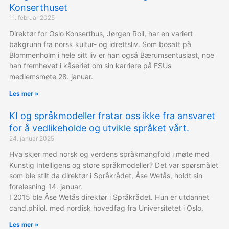
Konserthuset
11. februar 2025
Direktør for Oslo Konserthus, Jørgen Roll, har en variert
bakgrunn fra norsk kultur- og idrettsliv. Som bosatt på
Blommenholm i hele sitt liv er han også Bærumsentusiast, noe
han fremhevet i kåseriet om sin karriere på FSUs
medlemsmøte 28. januar.
Les mer »
KI og språkmodeller fratar oss ikke fra ansvaret
for å vedlikeholde og utvikle språket vårt.
24. januar 2025
Hva skjer med norsk og verdens språkmangfold i møte med
Kunstig Intelligens og store språkmodeller? Det var spørsmålet
som ble stilt da direktør i Språkrådet, Åse Wetås, holdt sin
forelesning 14. januar.
I 2015 ble Åse Wetås direktør i Språkrådet. Hun er utdannet
cand.philol. med nordisk hovedfag fra Universitetet i Oslo.
Les mer »