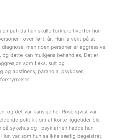
 empati da hun skulle forklare hvorfor hun
rsoner i over førti år. Hun la vekt på at
en diagnose, men noen personer er aggressive
e, og dette kan muligens behandles. Det er
aggresjon som f.eks. sult og
ng og abstinens, paranoia, psykoser,
orstyrrelser.
ien, og det var kanskje her Rosenqvist var
eldende politikk om at korte liggetider ble
e på sykehus og i psykiatrien hadde hun
 Hun var som hun sa ikke særlig begeistret,