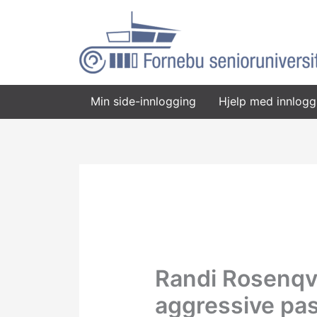
Hopp
rett
til
innholdet
Min side-innlogging
Hjelp med innlogg
Randi Rosenqvi
aggressive pas