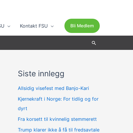
SU
Kontakt FSU
Bli Medlem
Søk
Siste innlegg
A
r
Allsidig visefest med Banjo-Kari
k
Kjernekraft i Norge: For tidlig og for
i
dyrt
v
Fra korsett til kvinnelig stemmerett
Trump klarer ikke å få til fredsavtale