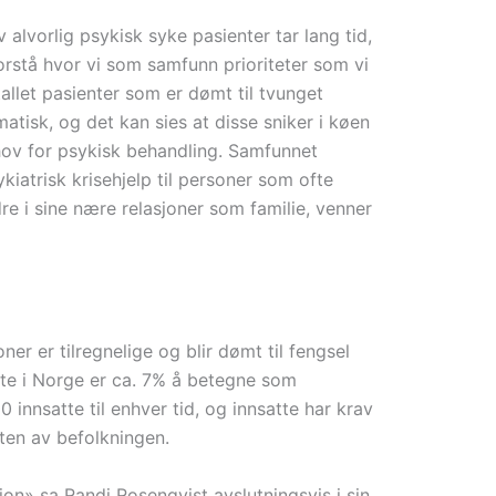
 alvorlig psykisk syke pasienter tar lang tid,
orstå hvor vi som samfunn prioriteter som vi
tallet pasienter som er dømt til tvunget
atisk, og det kan sies at disse sniker i køen
ehov for psykisk behandling. Samfunnet
ykiatrisk krisehjelp til personer som ofte
re i sine nære relasjoner som familie, venner
ner er tilregnelige og blir dømt til fengsel
atte i Norge er ca. 7% å betegne som
0 innsatte til enhver tid, og innsatte har krav
ten av befolkningen.
sjon» sa Randi Rosenqvist avslutningsvis i sin