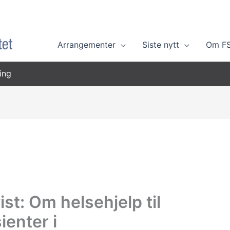
Arrangementer
Siste nytt
Om F
ing
st: Om helsehjelp til
ienter i