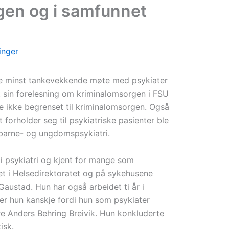
gen og i samfunnet
nger
kke minst tankevekkende møte med psykiater
 sin forelesning om kriminalomsorgen i FSU
le ikke begrenset til kriminalomsorgen. Også
forholder seg til psykiatriske pasienter ble
 barne- og ungdomspsykiatri.
 i psykiatri og kjent for mange som
det i Helsedirektoratet og på sykehusene
Gaustad. Hun har også arbeidet ti år i
er hun kanskje fordi hun som psykiater
e Anders Behring Breivik. Hun konkluderte
isk.