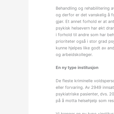
Behandling og rehabilitering av
og derfor er det vanskelig å f
gjør. Et annet forhold er at an
psykisk helsevern har økt dram
i forhold til andre som har b
prioriteter også i stor grad ps
kunne hjelpes like godt av and
og arbeidskolleger.
En ny type institusjon
De fleste kriminelle voldsperso
eller forvaring. Av 2949 inns
psykiatriske pasienter, dvs. 20
på å motta helsehjelp som res
Vi trenger en ny type «institu