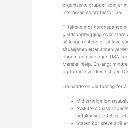
organiserte grupper som er m
interesser, sa professor Lie.
Tiltakene mot koronapandemien
gjeldsoppbygging over store d
så lenge rentene er så lave so
situasjonen etter annen verde
dagen rentene stiger. USA har
Marshallhjelp. En langt mindre
og formuesverdiene stiger. Dette
Lie hadde en del forslag for 
Midlertidige lønnssubsidi
Avslutte situasjonsbest
betalingsutsettelser sel
Staten bør kreve å få e