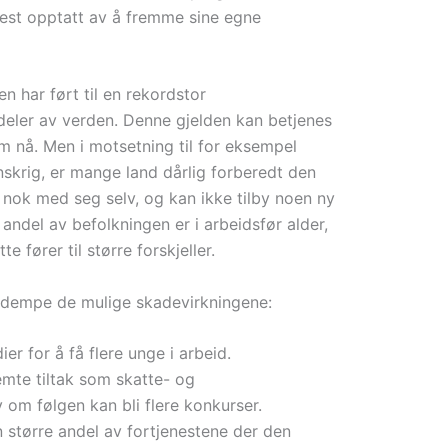
est opptatt av å fremme sine egne
 har ført til en rekordstor
eler av verden. Denne gjelden kan betjenes
m nå. Men i motsetning til for eksempel
nskrig, er mange land dårlig forberedt den
 nok med seg selv, og kan ikke tilby noen ny
 andel av befolkningen er i arbeidsfør alder,
 fører til større forskjeller.
å dempe de mulige skadevirkningene:
er for å få flere unge i arbeid.
emte tiltak som skatte- og
v om følgen kan bli flere konkurser.
n større andel av fortjenestene der den