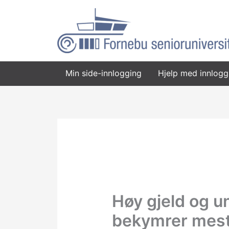
Hopp
rett
til
innholdet
Min side-innlogging
Hjelp med innlogg
Høy gjeld og u
bekymrer mest