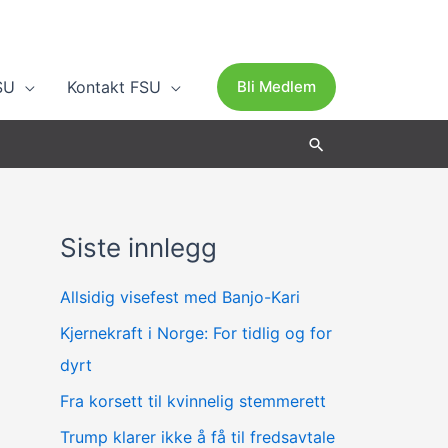
SU
Kontakt FSU
Bli Medlem
Søk
Siste innlegg
A
r
Allsidig visefest med Banjo-Kari
k
Kjernekraft i Norge: For tidlig og for
i
dyrt
v
Fra korsett til kvinnelig stemmerett
Trump klarer ikke å få til fredsavtale