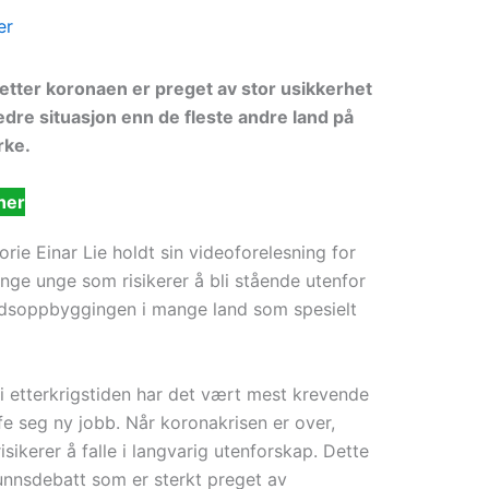
er
etter koronaen er preget av stor usikkerhet
edre situasjon enn de fleste andre land på
rke.
her
rie Einar Lie holdt sin videoforelesning for
nge unge som risikerer å bli stående utenfor
eldsoppbyggingen i mange land som spesielt
r i etterkrigstiden har det vært mest krevende
fe seg ny jobb. Når koronakrisen er over,
ikerer å falle i langvarig utenforskap. Dette
mfunnsdebatt som er sterkt preget av