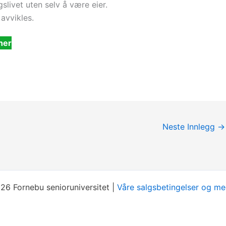
gslivet uten selv å være eier.
avvikles.
her
Neste Innlegg
→
6 Fornebu senioruniversitet |
Våre salgsbetingelser og m