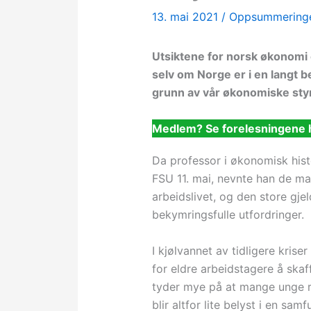
13. mai 2021
/
Oppsummering
Utsiktene for norsk økonomi 
selv om Norge er i en langt b
grunn av vår økonomiske sty
Medlem? Se forelesningene 
Da professor i økonomisk histo
FSU 11. mai, nevnte han de ma
arbeidslivet, og den store gj
bekymringsfulle utfordringer.
I kjølvannet av tidligere krise
for eldre arbeidstagere å skaf
tyder mye på at mange unge ris
blir altfor lite belyst i en sa