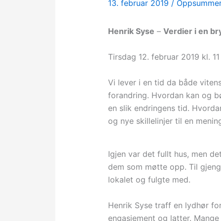
13. februar 2019
/
Oppsummer
Henrik Syse
–
Verdier i en br
Tirsdag 12. februar 2019 kl. 11
Vi lever i en tid da både vitens
forandring. Hvordan kan og bø
en slik endringens tid. Hvor
og nye skillelinjer til en menin
Igjen var det fullt hus, men d
dem som møtte opp. Til gjeng
lokalet og fulgte med.
Henrik Syse traff en lydhør f
engasjement og latter. Mange 