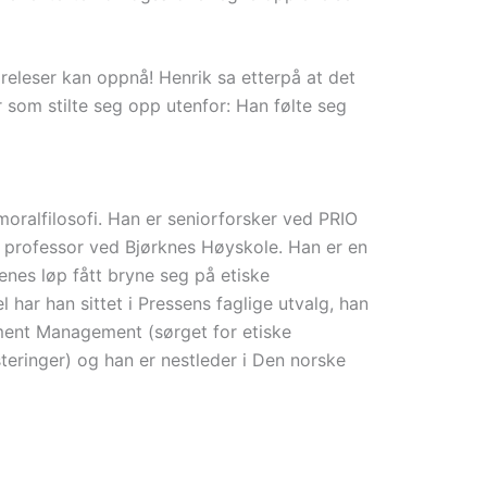
releser kan oppnå! Henrik sa etterpå at det
er som stilte seg opp utenfor: Han følte seg
moralfilosofi. Han er seniorforsker ved PRIO
og professor ved Bjørknes Høyskole. Han er en
renes løp fått bryne seg på etiske
 har han sittet i Pressens faglige utvalg, han
ment Management (sørget for etiske
steringer) og han er nestleder i Den norske