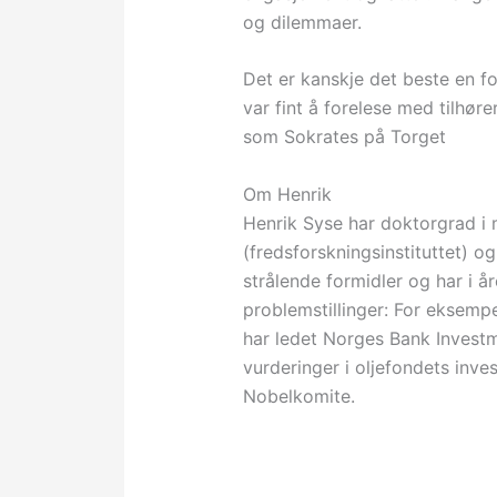
og dilemmaer.
Det er kanskje det beste en fo
var fint å forelese med tilhør
som Sokrates på Torget
Om Henrik
Henrik Syse har doktorgrad i 
(fredsforskningsinstituttet) 
strålende formidler og har i å
problemstillinger: For eksempel
har ledet Norges Bank Invest
vurderinger i oljefondets inve
Nobelkomite.