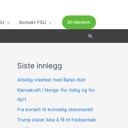
SU
Kontakt FSU
Bli Medlem
Søk
Siste innlegg
A
r
Allsidig visefest med Banjo-Kari
k
Kjernekraft i Norge: For tidlig og for
i
dyrt
v
Fra korsett til kvinnelig stemmerett
Trump klarer ikke å få til fredsavtale