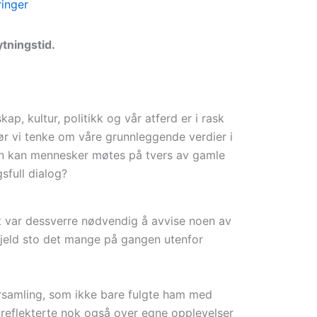
inger
ytningstid.
kap, kultur, politikk og vår atferd er i rask
r vi tenke om våre grunnleggende verdier i
dan kan mennesker møtes på tvers av gamle
gsfull dialog?
et var dessverre nødvendig å avvise noen av
jeld sto det mange på gangen utenfor
orsamling, som ikke bare fulgte ham med
reflekterte nok også over egne opplevelser