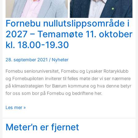
Fornebu nullutslippsområde i
Fornebu
nullutslippsområde
2027 – Temamøte 11. oktober
i
kl. 18.00-19.30
2027
–
Temamøte
28. september 2021
/
Nyheter
11.
Fornebu senioruniversitet, Fornebu og Lysaker Rotaryklubb
oktober
og Fornebupiloten inviterer til felles møte der vi ser nærmere
kl.
på klimastrategien for Bærum kommune og hva denne betyr
18.00-
for oss som bor på Fornebu og bedriftene her.
19.30
Les mer »
Meter’n er fjernet
Meter’n
er