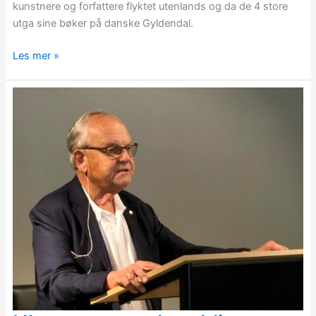
kunstnere og forfattere flyktet utenlands og da de 4 store
utga sine bøker på danske Gyldendal.
Les mer »