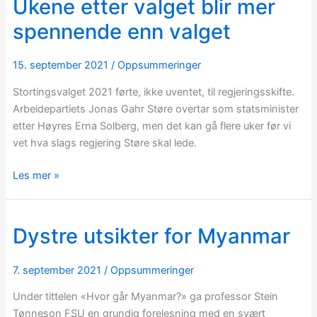
Ukene etter valget blir mer
Ukene
etter
spennende enn valget
valget
blir
15. september 2021
/
Oppsummeringer
mer
spennende
Stortingsvalget 2021 førte, ikke uventet, til regjeringsskifte.
enn
Arbeidepartiets Jonas Gahr Støre overtar som statsminister
valget
etter Høyres Erna Solberg, men det kan gå flere uker før vi
vet hva slags regjering Støre skal lede.
Les mer »
Dystre utsikter for Myanmar
Dystre
utsikter
for
7. september 2021
/
Oppsummeringer
Myanmar
Under tittelen «Hvor går Myanmar?» ga professor Stein
Tønneson FSU en grundig forelesning med en svært