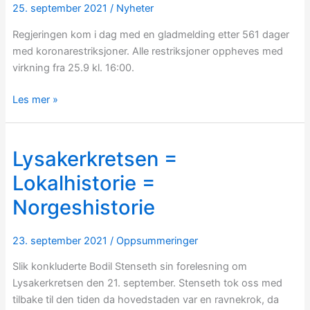
fjernet
25. september 2021
/
Nyheter
Regjeringen kom i dag med en gladmelding etter 561 dager
med koronarestriksjoner. Alle restriksjoner oppheves med
virkning fra 25.9 kl. 16:00.
Les mer »
Lysakerkretsen =
Lysakerkretsen
=
Lokalhistorie =
Lokalhistorie
Norgeshistorie
=
Norgeshistorie
23. september 2021
/
Oppsummeringer
Slik konkluderte Bodil Stenseth sin forelesning om
Lysakerkretsen den 21. september. Stenseth tok oss med
tilbake til den tiden da hovedstaden var en ravnekrok, da