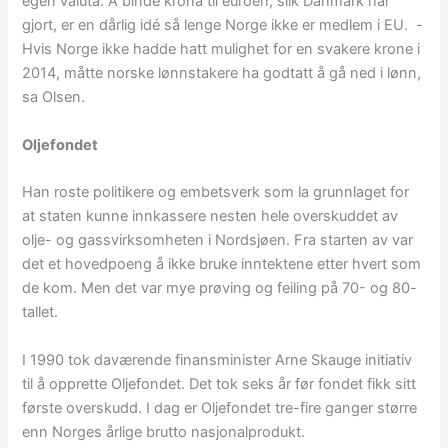
egen valuta. Å binde krona til euroen, slik Danmark har
gjort, er en dårlig idé så lenge Norge ikke er medlem i EU. -
Hvis Norge ikke hadde hatt mulighet for en svakere krone i
2014, måtte norske lønnstakere ha godtatt å gå ned i lønn,
sa Olsen.
Oljefondet
Han roste politikere og embetsverk som la grunnlaget for
at staten kunne innkassere nesten hele overskuddet av
olje- og gassvirksomheten i Nordsjøen. Fra starten av var
det et hovedpoeng å ikke bruke inntektene etter hvert som
de kom. Men det var mye prøving og feiling på 70- og 80-
tallet.
I 1990 tok daværende finansminister Arne Skauge initiativ
til å opprette Oljefondet. Det tok seks år før fondet fikk sitt
første overskudd. I dag er Oljefondet tre-fire ganger større
enn Norges årlige brutto nasjonalprodukt.