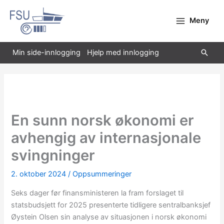
Hopp
rett
Meny
til
innholdet
Søk
Min side-innlogging
Hjelp med innlogging
En sunn norsk økonomi er
avhengig av internasjonale
svingninger
2. oktober 2024
/
Oppsummeringer
Seks dager før finansministeren la fram forslaget til
statsbudsjett for 2025 presenterte tidligere sentralbanksjef
Øystein Olsen sin analyse av situasjonen i norsk økonomi