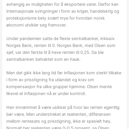
avhengig av muligheten for å eksportere varer. Derfor kan
internasjonale svingninger i form av kriger, handelskrig og
proteksjonisme bety svært mye for hvordan norsk
økonomi utvikler seg framover.
Under pandemien satte de fleste sentralbanker, inklusiv
Norges Bank, renten til 0. Norges Bank, med Olsen som
sjef, var den første til å heve renten til 0,25. Da ble
sentralbanken betraktet som en hauk.
Men det gikk ikke lang tid før inflasjonen kom sterkt tilbake
i form av prisstigning fra utlandet og krav om
kompensasjon fra ulike grupper hjemme. Olsen mente
likevel at inflasjonen nå er under kontroll.
Han innrømmet å være usikker på hvor lav renten egentlig
bør være. Men understreket at realrenten, differansen
mellom rentesats og prisstigning, ikke er spesielt høy.
Normalt bør realrenten være 0-0,5 prosent, sa Olsen.