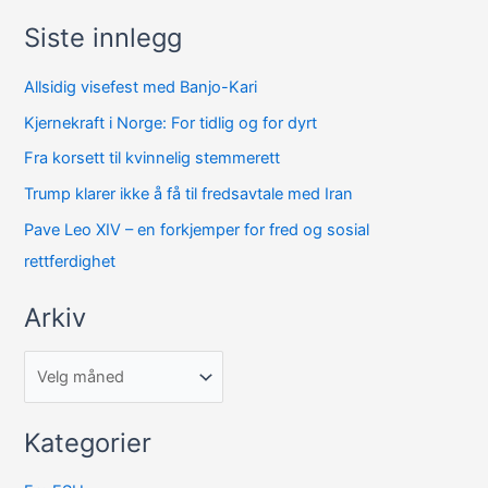
Siste innlegg
A
r
Allsidig visefest med Banjo-Kari
k
Kjernekraft i Norge: For tidlig og for dyrt
i
Fra korsett til kvinnelig stemmerett
v
Trump klarer ikke å få til fredsavtale med Iran
Pave Leo XIV – en forkjemper for fred og sosial
rettferdighet
Arkiv
Kategorier