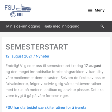
Hopp
rett
Meny
til
innholdet
Søk
Min side-innlogging
Hjelp med innlogging
SEMESTERSTART
12. august 2021
/
Nyheter
Endelig! Vi gleder oss til semesterstart tirsdag
17. august
og den meget innholdsrike forelesningsrekken vi kan tilby
våre medlemmer denne høsten. Selvom de fleste av oss er
fullvaksinerte, følger vi selvfølgelig våre smittevernrutiner
med fokus på meter’n, antibac og anviste plasser. Det skal
være trygt å gå på våre forelesninger.
FSU har utarbeidet særskilte rutiner for å ivareta