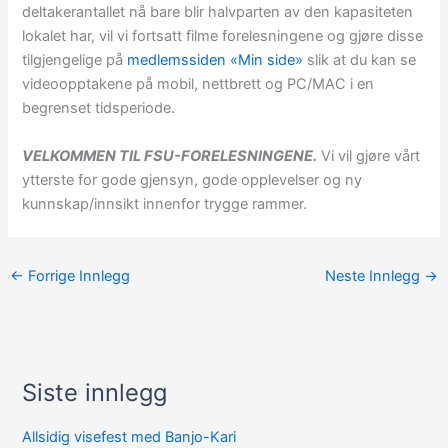
deltakerantallet nå bare blir halvparten av den kapasiteten
lokalet har, vil vi fortsatt filme forelesningene og gjøre disse
tilgjengelige på
medlemssiden «Min side»
slik at du kan se
videoopptakene på mobil, nettbrett og PC/MAC i en
begrenset tidsperiode.
VELKOMMEN TIL FSU-FORELESNINGENE.
Vi vil gjøre vårt
ytterste for gode gjensyn, gode opplevelser og ny
kunnskap/innsikt innenfor trygge rammer.
←
Forrige Innlegg
Neste Innlegg
→
Siste innlegg
A
r
Allsidig visefest med Banjo-Kari