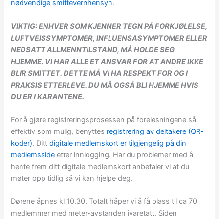
nødvendige smittevernhensyn
.
VIKTIG:
ENHVER SOM KJENNER TEGN PÅ FORKJØLELSE,
LUFTVEISSYMPTOMER, INFLUENSASYMPTOMER ELLER
NEDSATT ALLMENNTILSTAND, MÅ HOLDE SEG
HJEMME. VI HAR ALLE ET ANSVAR FOR AT ANDRE IKKE
BLIR SMITTET. DETTE MÅ VI HA RESPEKT FOR OG I
PRAKSIS ETTERLEVE. DU MÅ OGSÅ BLI HJEMME HVIS
DU ER I KARANTENE.
For å gjøre registreringsprosessen på forelesningene så
effektiv som mulig, benyttes
registrering av deltakere (QR-
koder)
. Ditt
digitale medlemskort er tilgjengelig på din
medlemsside
etter innlogging. Har du problemer med å
hente frem ditt digitale medlemskort anbefaler vi at du
møter opp tidlig så vi kan hjelpe deg.
Dørene åpnes kl 10.30. Totalt håper vi å få plass til ca 70
medlemmer med meter-avstanden ivaretatt. Siden