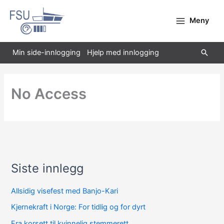
Hopp
rett
Meny
til
innholdet
Søk
Min side-innlogging
Hjelp med innlogging
No Access
Siste innlegg
A
r
Allsidig visefest med Banjo-Kari
k
Kjernekraft i Norge: For tidlig og for dyrt
i
Fra korsett til kvinnelig stemmerett