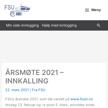
Hopp
rett
Meny
til
innholdet
Søk
Min side-innlogging
Hjelp med innlogging
ÅRSMØTE 2021 –
INNKALLING
22. mars 2021
/
Fra FSU
FSUs årsmøte 2021, som ble varslet på
www.fsuni.no
tirsdag 23. februar og i e-post 5. mars, avholdes innen