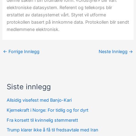
denne saken i sin ordinære form. «Ordstyrer» blir vårt
elektroniske datasystem. Referent og tellekorps blir
erstattet av datasystemet vårt. Styret vil utforme
protokollen basert på innkomne data. Protokollen blir sendt
medlemmene elektronisk.
←
Forrige Innlegg
Neste Innlegg
→
Siste innlegg
A
r
Allsidig visefest med Banjo-Kari
k
Kjernekraft i Norge: For tidlig og for dyrt
i
Fra korsett til kvinnelig stemmerett
v
Trump klarer ikke å få til fredsavtale med Iran