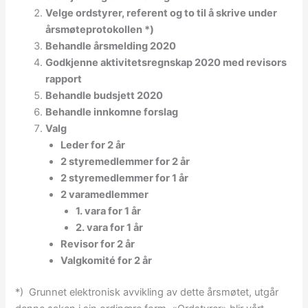
Velge ordstyrer, referent og to til å skrive under
årsmøteprotokollen *)
Behandle årsmelding 2020
Godkjenne aktivitetsregnskap 2020 med revisors
rapport
Behandle budsjett 2020
Behandle innkomne forslag
Valg
Leder for 2 år
2 styremedlemmer for 2 år
2 styremedlemmer for 1 år
2 varamedlemmer
1. vara for 1 år
2. vara for 1 år
Revisor for 2 år
Valgkomité for 2 år
*) Grunnet elektronisk avvikling av dette årsmøtet, utgår