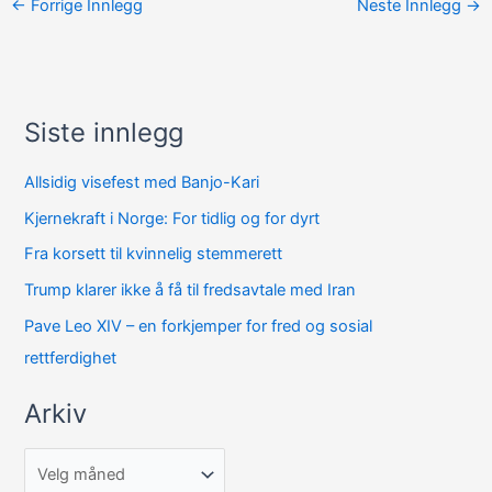
←
Forrige Innlegg
Neste Innlegg
→
Siste innlegg
A
r
Allsidig visefest med Banjo-Kari
k
Kjernekraft i Norge: For tidlig og for dyrt
i
Fra korsett til kvinnelig stemmerett
v
Trump klarer ikke å få til fredsavtale med Iran
Pave Leo XIV – en forkjemper for fred og sosial
rettferdighet
Arkiv