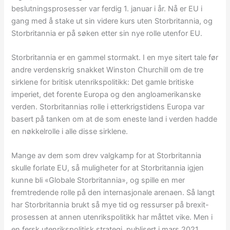
beslutningsprosesser var ferdig 1. januar i år. Nå er EU i
gang med å stake ut sin videre kurs uten Storbritannia, og
Storbritannia er på søken etter sin nye rolle utenfor EU.
Storbritannia er en gammel stormakt. I en mye sitert tale før
andre verdenskrig snakket Winston Churchill om de tre
sirklene for britisk utenrikspolitikk: Det gamle britiske
imperiet, det forente Europa og den angloamerikanske
verden. Storbritannias rolle i etterkrigstidens Europa var
basert på tanken om at de som eneste land i verden hadde
en nøkkelrolle i alle disse sirklene.
Mange av dem som drev valgkamp for at Storbritannia
skulle forlate EU, så muligheter for at Storbritannia igjen
kunne bli «Globale Storbritannia», og spille en mer
fremtredende rolle på den internasjonale arenaen. Så langt
har Storbritannia brukt så mye tid og ressurser på brexit-
prosessen at annen utenrikspolitikk har måttet vike. Men i
en fersk utenrikspolitisk strategi, publisert i mars 2021,