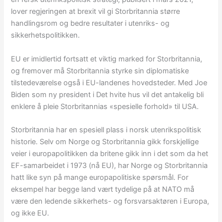
lover regjeringen at brexit vil gi Storbritannia større
handlingsrom og bedre resultater i utenriks- og
sikkerhetspolitikken.
EU er imidlertid fortsatt et viktig marked for Storbritannia,
og fremover må Storbritannia styrke sin diplomatiske
tilstedeværelse også i EU-landenes hovedsteder. Med Joe
Biden som ny president i Det hvite hus vil det antakelig bli
enklere å pleie Storbritannias «spesielle forhold» til USA.
Storbritannia har en spesiell plass i norsk utenrikspolitisk
historie. Selv om Norge og Storbritannia gikk forskjellige
veier i europapolitikken da britene gikk inn i det som da het
EF-samarbeidet i 1973 (nå EU), har Norge og Storbritannia
hatt like syn på mange europapolitiske spørsmål. For
eksempel har begge land vært tydelige på at NATO må
være den ledende sikkerhets- og forsvarsaktøren i Europa,
og ikke EU.