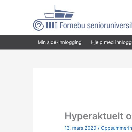
Hopp
rett
til
innholdet
Min side-innlogging
Hjelp med innlogg
Hyperaktuelt o
13. mars 2020
/
Oppsummerin