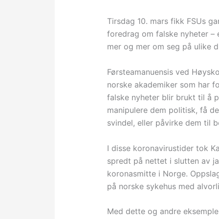
Tirsdag 10. mars fikk FSUs g
foredrag om falske nyheter – 
mer og mer om seg på ulike di
Førsteamanuensis ved Høyskole
norske akademiker som har fo
falske nyheter blir brukt til å
manipulere dem politisk, få de
svindel, eller påvirke dem til 
I disse koronavirustider tok K
spredt på nettet i slutten av ja
koronasmitte i Norge. Oppslage
på norske sykehus med alvorl
Med dette og andre eksempler 