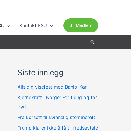
SU
Kontakt FSU
Bli Medlem
Søk
Siste innlegg
A
r
Allsidig visefest med Banjo-Kari
k
Kjernekraft i Norge: For tidlig og for
i
dyrt
v
Fra korsett til kvinnelig stemmerett
Trump klarer ikke å få til fredsavtale