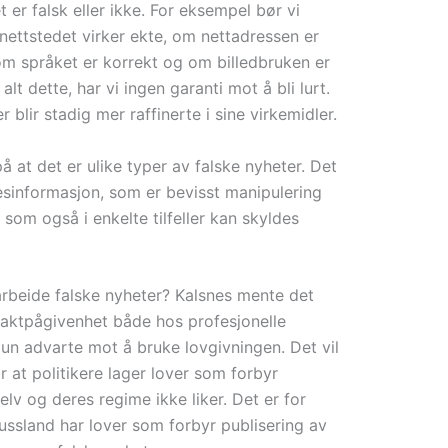
 er falsk eller ikke. For eksempel bør vi
nettstedet virker ekte, om nettadressen er
, om språket er korrekt og om billedbruken er
alt dette, har vi ingen garanti mot å bli lurt.
blir stadig mer raffinerte i sine virkemidler.
t det er ulike typer av falske nyheter. Det
desinformasjon, som er bevisst manipulering
 som også i enkelte tilfeller kan skyldes
arbeide falske nyheter? Kalsnes mente det
e aktpågivenhet både hos profesjonelle
Hun advarte mot å bruke lovgivningen. Det vil
r at politikere lager lover som forbyr
lv og deres regime ikke liker. Det er for
ssland har lover som forbyr publisering av