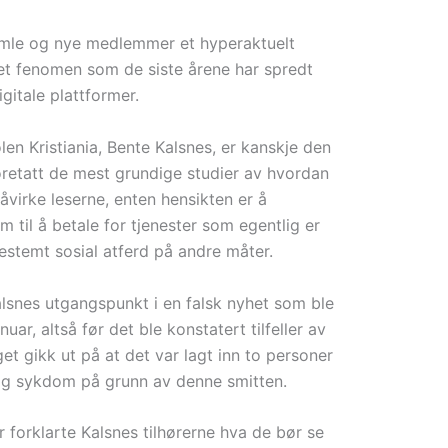
amle og nye medlemmer et hyperaktuelt
et fenomen som de siste årene har spredt
gitale plattformer.
n Kristiania, Bente Kalsnes, er kanskje den
retatt de mest grundige studier av hvordan
 påvirke leserne, enten hensikten er å
m til å betale for tjenester som egentlig er
bestemt sosial atferd på andre måter.
alsnes utgangspunkt i en falsk nyhet som ble
nuar, altså før det ble konstatert tilfeller av
t gikk ut på at det var lagt inn to personer
ig sykdom på grunn av denne smitten.
forklarte Kalsnes tilhørerne hva de bør se