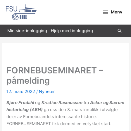
Hopp
rett
Meny
til
innholdet
Søk
Min side-innlogging
Hjelp med innlogging
FORNEBUSEMINARET –
påmelding
12. mars 2022
/
Nyheter
Bjørn Frodahl
og
Kristian Rasmussen
fra
Asker og Bærum
historielag
(ABH)
ga oss den 8. mars innblikk i utvalgte
deler av Fornebulandets interessante historie.
FORNEBUSEMINARET fikk dermed en vellykket start.