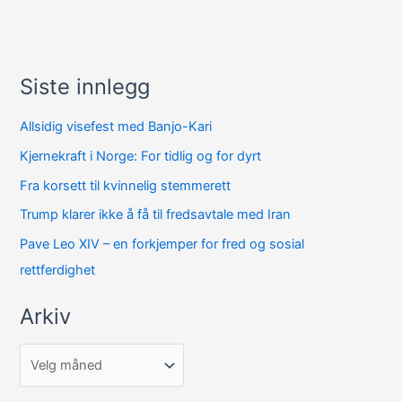
Siste innlegg
A
r
Allsidig visefest med Banjo-Kari
k
Kjernekraft i Norge: For tidlig og for dyrt
i
Fra korsett til kvinnelig stemmerett
v
Trump klarer ikke å få til fredsavtale med Iran
Pave Leo XIV – en forkjemper for fred og sosial
rettferdighet
Arkiv