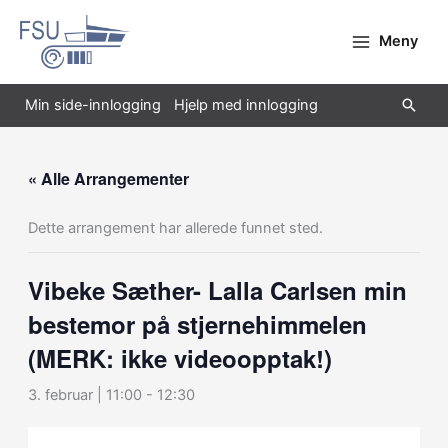
Hopp
rett
Meny
til
innholdet
Søk
Min side-innlogging
Hjelp med innlogging
« Alle Arrangementer
Dette arrangement har allerede funnet sted.
Vibeke Sæther- Lalla Carlsen min
bestemor på stjernehimmelen
(MERK: ikke videoopptak!)
3. februar | 11:00
-
12:30