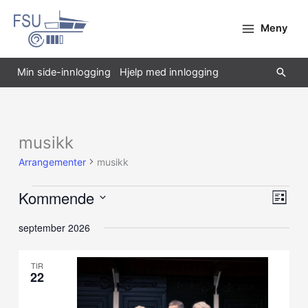
Hopp
rett
Meny
til
innholdet
Søk
Min side-innlogging
Hjelp med innlogging
musikk
Arrangementer
Arrangementer
musikk
Kommende
Velg
Arran
Liste
visning
Views
Velg
september 2026
Navig
dato.
TIR
22