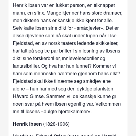
Henrik Ibsen var en lukket person, en tilknappet
mann, en sfinx. Mange kjenner hans store dramaer,
men diktene hans er kanskje ikke kjent for alle.
Selv kalte Ibsen sine dikt for «smådjevler». Det er
disse djevlene som nå skal under lupen når Lise
Fjeldstad, en av norsk teaters ledende skikkelser,
har tatt på seg tre par briller i sin lesning av Ibsens
dikt: sine forskerbriller, innlevelsesbriller og
fantasibriller. Og hva har hun funnet? Kommer vi
ham som menneske nærmere gjennom hans dikt?
Fjeldstad skal ikke tilnærme seg smådjevlene
alene – hun har med seg den dyktige pianisten
Håvard Gimse. Sammen vil de kanskje kunne gi
noen svar på hvem Ibsen egentlig var. Velkommen
inn til Ibsens «dulgte hjertekammer».
Henrik Ibsen
(1828-1906)