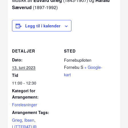
Musikk av
Edvard Grieg
(1843-1907) og
Harald
Sæverud
(1897-1992)
Legg til i kalender
DETALJER
STED
Dato:
Fornebupiloten
Fornebu S
+ Google-
13. juni 2023
kart
Tid
11:00 - 12:30
Kategori for
Arrangement:
Forelesninger
Arrangement Tags:
Grieg
,
Ibsen
,
LITTERATUR
,