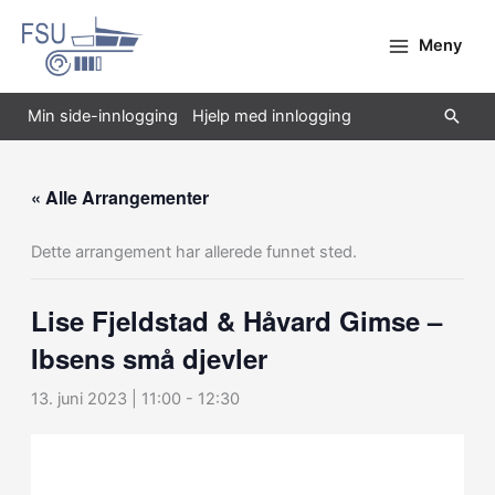
Hopp
rett
Meny
til
innholdet
Søk
Min side-innlogging
Hjelp med innlogging
« Alle Arrangementer
Dette arrangement har allerede funnet sted.
Lise Fjeldstad & Håvard Gimse –
Ibsens små djevler
13. juni 2023 | 11:00
-
12:30