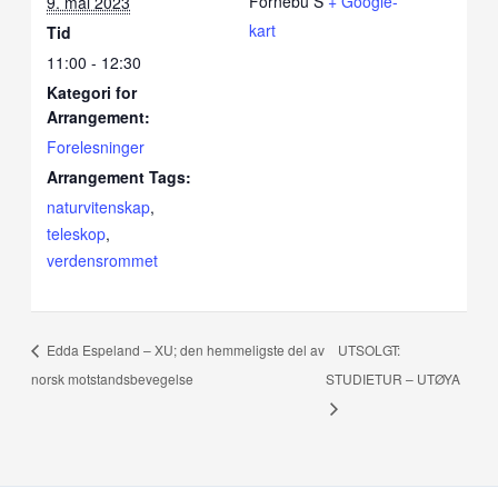
Fornebu S
+ Google-
9. mai 2023
kart
Tid
11:00 - 12:30
Kategori for
Arrangement:
Forelesninger
Arrangement Tags:
naturvitenskap
,
teleskop
,
verdensrommet
Edda Espeland – XU; den hemmeligste del av
UTSOLGT:
norsk motstandsbevegelse
STUDIETUR – UTØYA