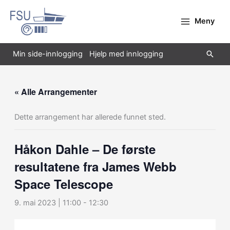
Hopp
rett
Meny
til
innholdet
Søk
Min side-innlogging
Hjelp med innlogging
« Alle Arrangementer
Dette arrangement har allerede funnet sted.
Håkon Dahle – De første
resultatene fra James Webb
Space Telescope
9. mai 2023 | 11:00
-
12:30