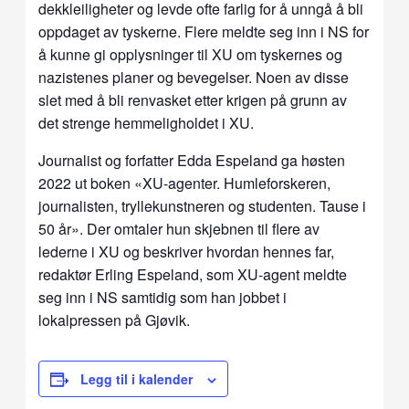
dekkleiligheter og levde ofte farlig for å unngå å bli
oppdaget av tyskerne. Flere meldte seg inn i NS for
å kunne gi opplysninger til XU om tyskernes og
nazistenes planer og bevegelser. Noen av disse
slet med å bli renvasket etter krigen på grunn av
det strenge hemmeligholdet i XU.
Journalist og forfatter Edda Espeland ga høsten
2022 ut boken «XU-agenter. Humleforskeren,
journalisten, tryllekunstneren og studenten. Tause i
50 år». Der omtaler hun skjebnen til flere av
lederne i XU og beskriver hvordan hennes far,
redaktør Erling Espeland, som XU-agent meldte
seg inn i NS samtidig som han jobbet i
lokalpressen på Gjøvik.
Legg til i kalender