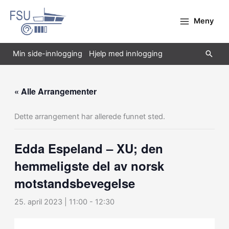
Hopp
rett
Meny
til
innholdet
Søk
Min side-innlogging
Hjelp med innlogging
« Alle Arrangementer
Dette arrangement har allerede funnet sted.
Edda Espeland – XU; den
hemmeligste del av norsk
motstandsbevegelse
25. april 2023 | 11:00
-
12:30