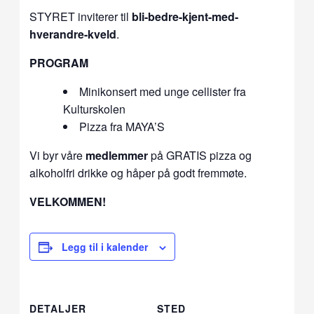
STYRET inviterer til
bli-bedre-kjent-med-
hverandre-kveld
.
PROGRAM
Minikonsert med unge cellister fra
Kulturskolen
Pizza fra MAYA’S
Vi byr våre
medlemmer
på GRATIS pizza og
alkoholfri drikke og håper på godt fremmøte.
VELKOMMEN!
Legg til i kalender
DETALJER
STED