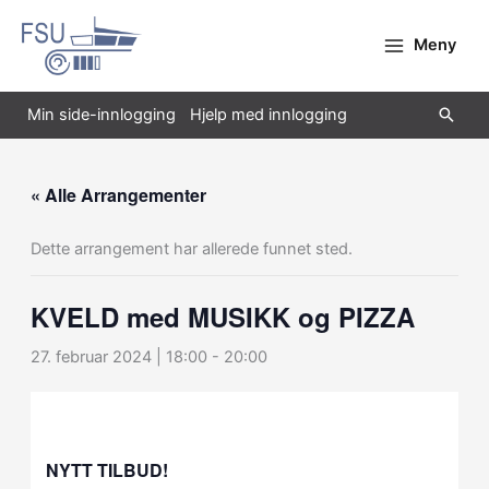
Hopp
rett
Meny
til
innholdet
Søk
Min side-innlogging
Hjelp med innlogging
« Alle Arrangementer
Dette arrangement har allerede funnet sted.
KVELD med MUSIKK og PIZZA
27. februar 2024 | 18:00
-
20:00
NYTT TILBUD!