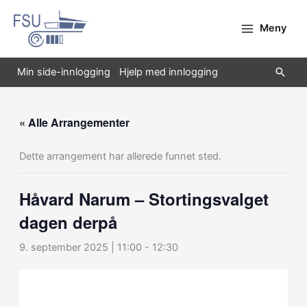
Hopp
rett
Meny
til
innholdet
Søk
Min side-innlogging
Hjelp med innlogging
« Alle Arrangementer
Dette arrangement har allerede funnet sted.
Håvard Narum – Stortingsvalget
dagen derpå
9. september 2025 | 11:00
-
12:30