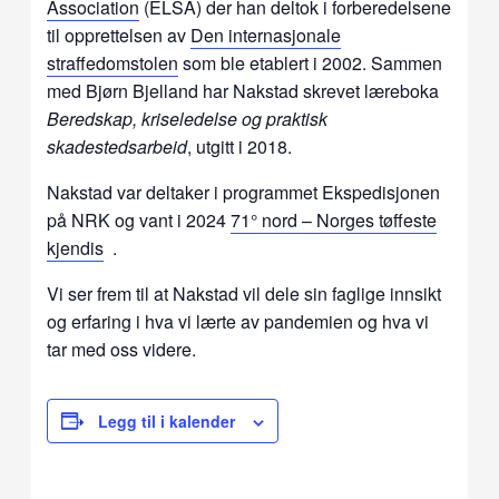
Association
(ELSA) der han deltok i forberedelsene
til opprettelsen av
Den internasjonale
straffedomstolen
som ble etablert i 2002. Sammen
med Bjørn Bjelland har Nakstad skrevet læreboka
Beredskap, kriseledelse og praktisk
skadestedsarbeid
, utgitt i 2018.
Nakstad var deltaker i programmet Ekspedisjonen
på NRK og vant i 2024
71° nord – Norges tøffeste
kjendis
.
Vi ser frem til at Nakstad vil dele sin faglige innsikt
og erfaring i hva vi lærte av pandemien og hva vi
tar med oss videre.
Legg til i kalender