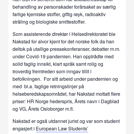
behandling av personskader forårsaket av særlig
farlige kjemiske stoffer, giftig røyk, radioaktiv
stråling og biologiske smittestoffer.
Som assisterende direktør i Helsedirektoratet ble
Nakstad for alvor kjent for det norske folk da han
deltok på utallige pressekonferanser, debatter m.m.
under Covid-19 pandemien. Han opptrådte med
solid faglig innsikt, klart språk samt rolig og
troverdig fremtreden som inngav tillit i
befolkningen. For sitt arbeid under pandemien og
med bl.a. faglige retningslinjer på
helseberedskapsområdet, har Nakstad mottatt flere
priser: HR Norge hederspris, Årets navn i Dagblad
og VG, Årets Osloborger m.fl.
Nakstad er også utdannet jurist og var som student
engasjert i
European Law Students’