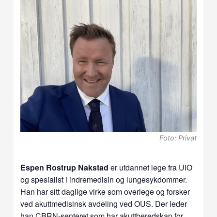
Foto: Privat
Espen Rostrup Nakstad
er utdannet lege fra UiO
og spesialist i indremedisin og lungesykdommer.
Han har sitt daglige virke som overlege og forsker
ved akuttmedisinsk avdeling ved OUS. Der leder
han CBRN-senteret som har akuttberedskap for