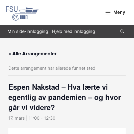
Hopp
rett
Meny
til
innholdet
Søk
Min side-innlogging
Hjelp med innlogging
« Alle Arrangementer
Dette arrangement har allerede funnet sted.
Espen Nakstad – Hva lærte vi
egentlig av pandemien – og hvor
går vi videre?
17. mars | 11:00
-
12:30