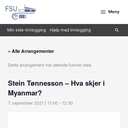
Hopp
rett
Meny
til
innholdet
Søk
Min side-innlogging
Hjelp med innlogging
« Alle Arrangementer
Dette arrangement har allerede funnet sted.
Stein Tønnesson – Hva skjer i
Myanmar?
7. september 2021 | 11:00
-
12:30