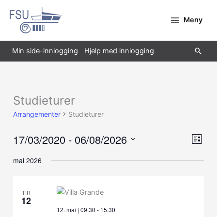
Hopp
rett
Meny
til
innholdet
Søk
Min side-innlogging
Hjelp med innlogging
Studieturer
Arrangementer
Arrangementer
Studieturer
17/03/2020
 - 
06/08/2026
Velg
Arran
Liste
visning
Views
Velg
mai 2026
Navig
dato.
TIR
12
12. mai | 09:30
-
15:30