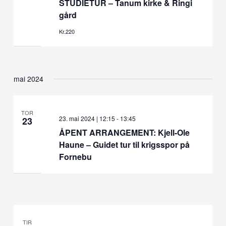
STUDIETUR – Tanum kirke & Ringi
gård
Kr.220
mai 2024
TOR
23. mai 2024 | 12:15
-
13:45
23
ÅPENT ARRANGEMENT: Kjell-Ole
Haune – Guidet tur til krigsspor på
Fornebu
TIR