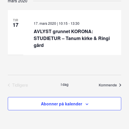
mars 2020
TIR
17. mars 2020 | 10:15
-
13:30
17
AVLYST grunnet KORONA:
STUDIETUR – Tanum kirke & Ringi
gård
Tidligere
I dag
Arrang
Kommende
Arrangementer
Abonner på kalender